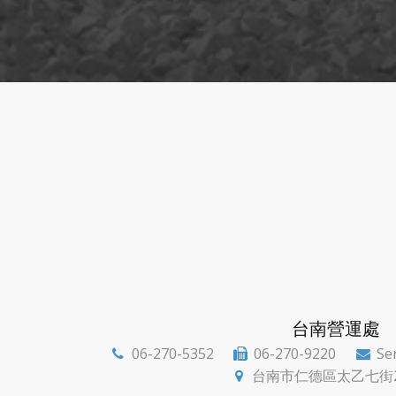
台南營運處
06-270-5352
06-270-9220
Se



台南市仁德區太乙七街
