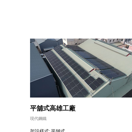
平舖式高雄工廠
現代鋼鐵
架設樣式: 平舖式