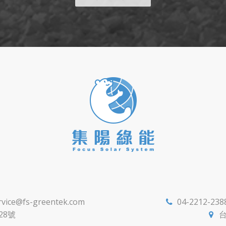
rvice@fs-greentek.com
04-2212-238

28號
