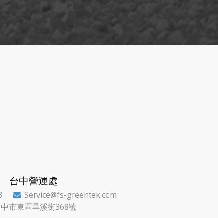
台中營運處
8
Service@fs-greentek.com

台中市東區旱溪街368號