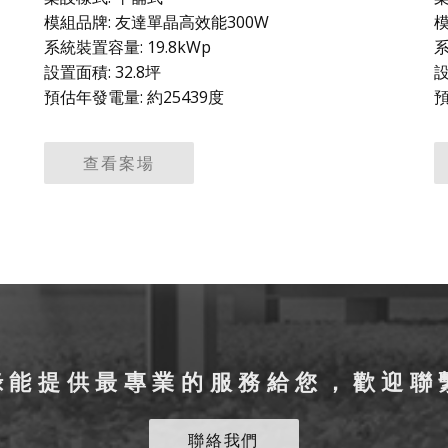
模組品牌: 友達單晶高效能300W
模
系統裝置容量: 19.8kWp
系
設置面積: 32.8坪
設
預估年發電量: 約25439度
預
查看案場
綠能提供最專業的服務給您，歡迎聯
聯絡我們