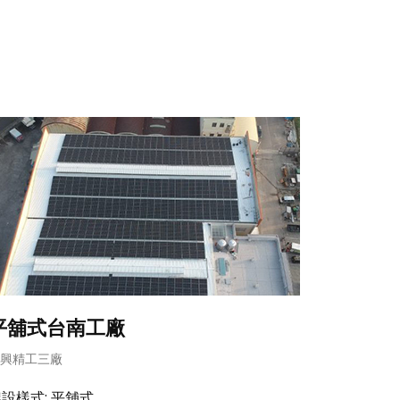
平舖式台南工廠
興精工三廠
設樣式: 平舖式