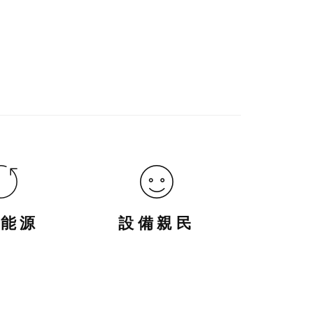
續能源
設備親民