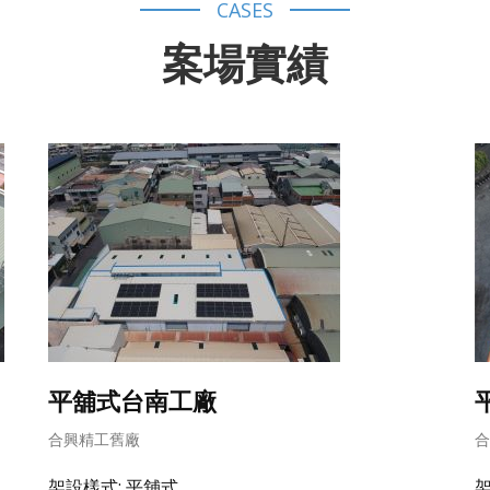
CASES
案場實績
平舖式台南工廠
合興精工舊廠
合
架設樣式: 平舖式
架