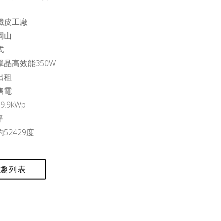
鐵皮工廠
岡山
式
單晶高效能350W
出租
售電
.9kWp
坪
52429度
興趣列表