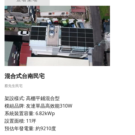
混合式台南民宅
蔡先生民宅
架設樣式: 高棚平鋪混合型
模組品牌: 友達單晶高效能310W
系統裝置容量: 6.82kWp
設置面積: 11坪
預估年發電量: 約9210度