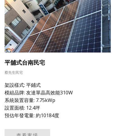
平舖式台南民宅
蔡先生民宅
架設樣式: 平鋪式
模組品牌: 友達單晶高效能310W
系統裝置容量: 7.75kWp
設置面積: 12.4坪
預估年發電量: 約10184度
查看案場