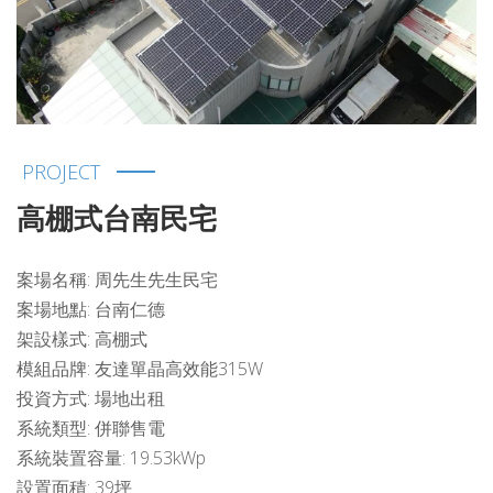
PROJECT
高棚式台南民宅
案場名稱: 周先生先生民宅
案場地點: 台南仁德
架設樣式: 高棚式
模組品牌: 友達單晶高效能315W
投資方式: 場地出租
系統類型: 併聯售電
系統裝置容量: 19.53kWp
設置面積: 39坪